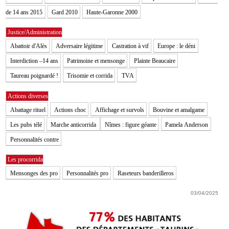
de 14 ans 2015
Gard 2010
Haute-Garonne 2000
Justice/Administration
Abattoir d'Alès
Adversaire légitime
Castration à vif
Europe : le déni
Interdiction –14 ans
Patrimoine et mensonge
Plainte Beaucaire
Taureau poignardé !
Trisomie et corrida
TVA
Actions diverses
Abattage rituel
Actions choc
Affichage et survols
Bouvine et amalgame
Les pubs télé
Marche anticorrida
Nîmes : figure géante
Pamela Anderson
Personnalités contre
Les procorrida
Mensonges des pro
Personnalités pro
Raseteurs banderilleros
03/04/2025