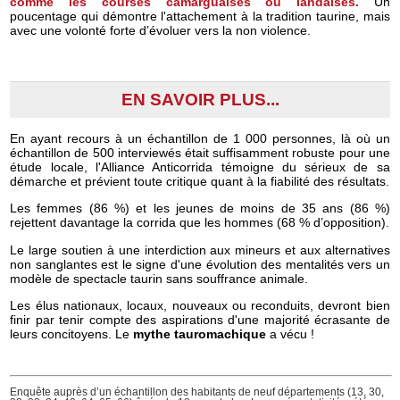
comme les courses camarguaises ou landaises.
Un
poucentage qui démontre l'attachement à la tradition taurine, mais
avec une volonté forte d’évoluer vers la non violence.
EN SAVOIR PLUS...
En ayant recours à un échantillon de 1 000 personnes, là où un
échantillon de 500 interviewés était suffisamment robuste pour une
étude locale, l'Alliance Anticorrida témoigne du sérieux de sa
démarche et prévient toute critique quant à la fiabilité des résultats.
Les femmes (86 %) et les jeunes de moins de 35 ans (86 %)
rejettent davantage la corrida que les hommes (68 % d’opposition).
Le large soutien à une interdiction aux mineurs et aux alternatives
non sanglantes est le signe d'une évolution des mentalités vers un
modèle de spectacle taurin sans souffrance animale.
Les élus nationaux, locaux, nouveaux ou reconduits, devront bien
finir par tenir compte des aspirations d'une majorité écrasante de
leurs concitoyens. Le
mythe tauromachique
a vécu !
Enquête auprès d’un échantillon des habitants de neuf départements (13, 30,