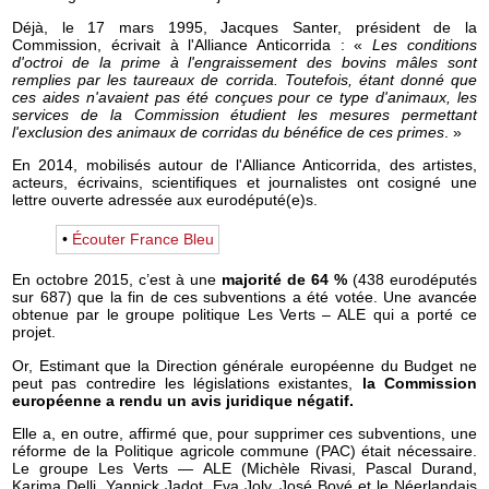
Déjà, le 17 mars 1995, Jacques Santer, président de la
Commission, écrivait à l'Alliance Anticorrida : «
Les conditions
d'octroi de la prime à l'engraissement des bovins mâles sont
remplies par les taureaux de corrida. Toutefois, étant donné que
ces aides n'avaient pas été conçues pour ce type d'animaux, les
services de la Commission étudient les mesures permettant
l'exclusion des animaux de corridas du bénéfice de ces primes
. »
En 2014, mobilisés autour de l'Alliance Anticorrida, des artistes,
acteurs, écrivains, scientifiques et journalistes ont cosigné une
lettre ouverte adressée aux eurodéputé(e)s.
•
Écouter France Bleu
En octobre 2015, c’est à une
majorité de 64 %
(438 eurodéputés
sur 687) que la fin de ces subventions a été votée. Une avancée
obtenue par le groupe politique Les Verts – ALE qui a porté ce
projet.
Or, Estimant que la Direction générale européenne du Budget ne
peut pas contredire les législations existantes,
la Commission
européenne a rendu un avis juridique négatif.
Elle a, en outre, affirmé que, pour supprimer ces subventions, une
réforme de la Politique agricole commune (PAC) était nécessaire.
Le groupe Les Verts ― ALE (Michèle Rivasi, Pascal Durand,
Karima Delli, Yannick Jadot, Eva Joly, José Bové et le Néerlandais