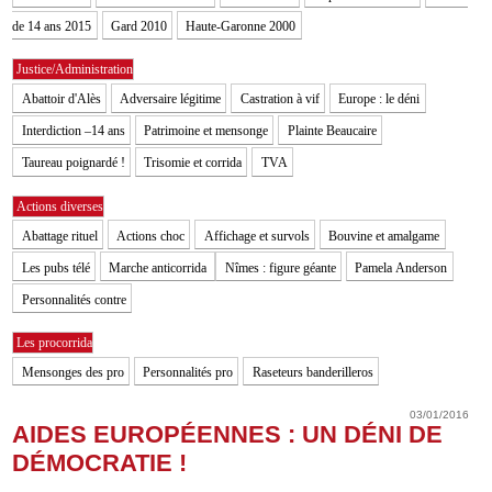
de 14 ans 2015
Gard 2010
Haute-Garonne 2000
Justice/Administration
Abattoir d'Alès
Adversaire légitime
Castration à vif
Europe : le déni
Interdiction –14 ans
Patrimoine et mensonge
Plainte Beaucaire
Taureau poignardé !
Trisomie et corrida
TVA
Actions diverses
Abattage rituel
Actions choc
Affichage et survols
Bouvine et amalgame
Les pubs télé
Marche anticorrida
Nîmes : figure géante
Pamela Anderson
Personnalités contre
Les procorrida
Mensonges des pro
Personnalités pro
Raseteurs banderilleros
03/01/2016
AIDES EUROPÉENNES : UN DÉNI DE
DÉMOCRATIE !