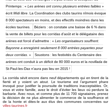
Printemps : «
Les arènes ont connu plusieurs entrées faibles
»
écrit
Midi libre
. La Coordination des clubs taurins nîmois évoque
8 000 spectateurs en moins, et des effectifs moindres dans les
écoles taurines.
Béziers : on constate une baisse de 6 % dans
la vente de billets pour les corridas d’août et le délégataire des
arènes est forcé d’admettre : «
Les organisateurs souffrent.
Bayonne a enregistré seulement 8 000 entrées payantes pour
deux corridas.
»
Soustons : les festivités du Centenaire des
arènes ont conduit à un déficit de 80 000 euros et la
novillada
de
St-Paul-les-Dax n'aura pas lieu en 2015 !
La corrida sévit encore dans neuf départements qui en tirent de la
fierté et y voient un atout. Le tourisme est l’argument phare
invoqué pour justifier la poursuite de traditions inacceptables. Or,
vous et votre famille, avez le droit d'éviter les lieux où perdure la
barbarie. Avec nous, et comme plus de 11 700 signataires, prenez
la décision de ne plus alimenter le commerce de la souffrance et
de la honte et dites-le aux élus des communes concernées sur
villes-taurines.fr