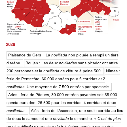
2026
Plaisance du Gers : La
novillada
non piquée a rempli un tiers
d'arène.
Boujan : Les deux
novilladas
sans picador ont attiré
200 personnes et la
novillada
de clôture à peine 500.
Nîmes :
feria de Pentecôte, 60 000 entrées pour 6 corridas et 2
novilladas
. Une moyenne de 7 500 entrées par spectacle.
Arles : feria de Pâques, 30 000 entrées payantes soit 35 000
spectateurs dont 26 500 pour les corridas, 4 corridas et deux
novilladas
..
Alès : feria de l’Ascension, une seule corrida au lieu
de deux le samedi et une
novillada
le dimanche. «
C’est de plus
en plus difficile d’organiser de tels événements à cause des