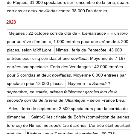
de Pâques, 31 000 spectateurs sur l’ensemble de la feria, quatre
corridas et deux
novilladas
contre 38 000 l’an dernier.
2023
Méjanes : 22 octobre corrida dite de «
bienfaisance
» « un
toro
pour un rêve d’enfant », 1 000 entrées pour une arène de 4 200
places, selon
Midi Libre
Nîmes : feria de Pentecôte, 43 000
entrées pour cinq corridas et une
novillada
. Moyenne de 7 167
entrées par spectacle. Feria des Vendanges : 42 000 entrées
pour 5 corridas et deux
novilladas
. Moyenne 6 000 entrées par
spectacle pour 13 000 places.
Bayonne : «
Samedi 2
septembre, en soirée, arènes faiblement garnies lors de la
seconde corrida de la feria de l'Atlantique
» selon France bleu.
Arles : feria de septembre 2 500 spectateurs pour la corrida du
dimanche.
Saint-Gilles : finale du
Bolsin
(compétition de jeunes
toreros) de Nîmes métropole 1/5 d’arènes. L’entrée était pourtant
gratuite.
Béziers : pour 7 corridas et
novilladas
: 30 735