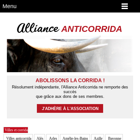
Menu
Alliance
ANTICORRIDA
ABOLISSONS LA CORRIDA !
Résolument indépendante, l'Alliance Anticorrida ne remporte des
succès
que grâce aux dons de ses membres.
J'ADHÈRE À L'ASSOCIATION
Villes et corrida
Villes anticorrida
Alès
Arles
Amélie-les-Bains
Azille
Bayonne