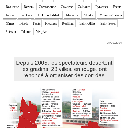
Beaucaire
Béziers
Carcassonne
Caveirac
Collioure
Eyragues
Fréjus
Joucou
La Brède
La Grande-Motte
Marseille
Menton
Mouans-Sartoux
Nîmes
Pérols
Porta
Rieumes
Rodilhan
Saint-Gilles
Saint-Sever
Seissan
Talence
Vergèze
05/02/2026
Depuis 2005, les spectateurs désertent
les gradins. 28 villes, en rouge, ont
renoncé à organiser des corridas