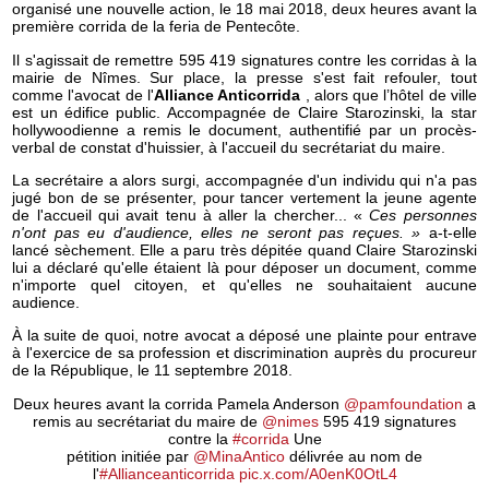
organisé une nouvelle action, le 18 mai 2018, deux heures avant la
première corrida de la feria de Pentecôte.
Il s'agissait de remettre 595 419 signatures contre les corridas à la
mairie de Nîmes. Sur place, la presse s'est fait refouler, tout
comme l'avocat de l'
Alliance Anticorrida
, alors que l’hôtel de ville
est un édifice public. Accompagnée de Claire Starozinski, la star
hollywoodienne a remis le document, authentifié par un procès-
verbal de constat d'huissier, à l'accueil du secrétariat du maire.
La secrétaire a alors surgi, accompagnée d'un individu qui n'a pas
jugé bon de se présenter, pour tancer vertement la jeune agente
de l'accueil qui avait tenu à aller la chercher... «
Ces personnes
n'ont pas eu d'audience, elles ne seront pas reçues. »
a-t-elle
lancé sèchement. Elle a paru très dépitée quand Claire Starozinski
lui a déclaré qu'elle étaient là pour déposer un document, comme
n'importe quel citoyen, et qu'elles ne souhaitaient aucune
audience.
À la suite de quoi, notre avocat a déposé une plainte pour entrave
à l'exercice de sa profession et discrimination auprès du procureur
de la République, le 11 septembre 2018.
Deux heures avant la corrida Pamela Anderson
@pamfoundation
a
remis au secrétariat du maire de
@nimes
595 419 signatures
contre la
#corrida
Une
pétition initiée par
@MinaAntico
délivrée au nom de
l'
#Allianceanticorrida
pic.x.com/A0enK0OtL4