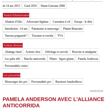
de 14 ans 2015
Gard 2010
Haute-Garonne 2000
Justice/Administration
Abattoir d'Alès
Adversaire légitime
Castration à vif
Europe : le déni
Interdiction –14 ans
Patrimoine et mensonge
Plainte Beaucaire
Taureau poignardé !
Trisomie et corrida
TVA
Actions diverses
Abattage rituel
Actions choc
Affichage et survols
Bouvine et amalgame
Les pubs télé
Marche anticorrida
Nîmes : figure géante
Pamela Anderson
Personnalités contre
Les procorrida
Mensonges des pro
Personnalités pro
Raseteurs banderilleros
18/05/2018
PAMELA ANDERSON AVEC L'ALLIANCE
ANTICORRIDA