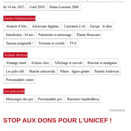
de 14 ans 2015
Gard 2010
Haute-Garonne 2000
Justice/Administration
Abattoir d'Alès
Adversaire légitime
Castration à vif
Europe : le déni
Interdiction –14 ans
Patrimoine et mensonge
Plainte Beaucaire
Taureau poignardé !
Trisomie et corrida
TVA
Actions diverses
Abattage rituel
Actions choc
Affichage et survols
Bouvine et amalgame
Les pubs télé
Marche anticorrida
Nîmes : figure géante
Pamela Anderson
Personnalités contre
Les procorrida
Mensonges des pro
Personnalités pro
Raseteurs banderilleros
27/04/2016
STOP AUX DONS POUR L'UNICEF !