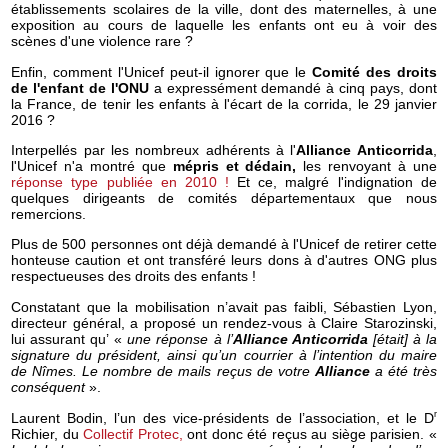
établissements scolaires de la ville, dont des maternelles, à une
exposition au cours de laquelle les enfants ont eu à voir des
scènes d'une violence rare ?
Enfin, comment l'Unicef peut-il ignorer que le
Comité des droits
de l'enfant de l'ONU
a expressément demandé à cinq pays, dont
la France, de tenir les enfants à l'écart de la corrida, le 29 janvier
2016 ?
Interpellés par les nombreux adhérents à l'
Alliance Anticorrida
,
l'Unicef n'a montré que
mépris et dédain,
les renvoyant à une
réponse type publiée en 2010 !
Et ce, malgré l'indignation de
quelques dirigeants de comités départementaux que nous
remercions.
Plus de 500 personnes ont déjà demandé à l'Unicef de retirer cette
honteuse caution et ont transféré leurs dons à d'autres ONG plus
respectueuses des droits des enfants !
Constatant que la mobilisation n’avait pas faibli, Sébastien Lyon,
directeur général, a proposé un rendez-vous à Claire Starozinski,
lui assurant qu’ «
une réponse à l’
Alliance Anticorrida
[était] à la
signature du président, ainsi qu’un courrier à l’intention du maire
de Nîmes. Le nombre de mails reçus de votre
Alliance
a été très
conséquent
».
r
Laurent Bodin, l’un des vice-présidents de l’association, et le D
Richier, du
Collectif Protec,
ont donc été reçus au siège parisien. «