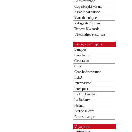
Le bistournage
Coq décapité vivant
Éleveur condamné
Manade indigne
Refuge de l'horreur
Taureau à la corde
Vétérinaires et corrida
Enseignes et hypers
Banques
Carrefour
Castorama
Cora
Grande distribution
IKEA
Intermarché
Intersport
La Foir'Fouille
La Redoute
Nathan
Pernod Ricard
Autres marques
Voyagistes
Linternaute