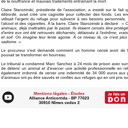
de la souffrance et mauvais traitements entraînant la mort.
Claire Starozinski, présidente de l'association, a insisté sur le fa
débordé, avait créé une cagnotte pour collecter des fonds. Les en
utilisait l'argent du refuge pour subvenir à ses besoins personnel
l'alcool et des cigarettes. À la barre, Claire Starozinski a déclaré : «
C
animaux, déjà maltraités par le passé. Ils étaient censés être protégé
d'entre eux ont été retrouvés décharnés, délaissés à l'extrême, vra
et soif. On imagine leur lente agonie. À ce niveau là, ce n'est plus
sadisme
. »
Le procureur s'est demandé comment un homme censé avoir de l'
pouvait se transformer en bourreau.
Le tribunal a condamné Marc Sanchez à 24 mois de prison avec sursis,
de détenir un animal et d'exercer une activité professionnelle en re
également ordonné de verser une indemnité de 34 000 euros aux par
d'animaux ont pu être sauvés et confiés aux refuges qui en ont pris so
Mentions légales
-
Études
Alliance Anticorrida - BP 77023
30910 Nîmes cedex 2