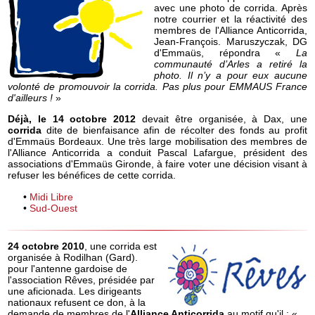
avec une photo de corrida. Après
notre courrier et la réactivité des
membres de l'Alliance Anticorrida,
Jean-François. Maruszyczak, DG
d'Emmaüs, répondra «
La
communauté d’Arles a retiré la
photo. Il n’y a pour eux aucune
volonté de promouvoir la corrida. Pas plus pour EMMAUS France
d'ailleurs !
»
Déjà, le 14 octobre 2012
devait être organisée, à Dax, une
corrida
dite de bienfaisance afin de récolter des fonds au profit
d'Emmaüs Bordeaux. Une très large mobilisation des membres de
l'Alliance Anticorrida a conduit Pascal Lafargue, président des
associations d'Emmaüs Gironde, à faire voter une décision visant à
refuser les bénéfices de cette corrida.
•
Midi Libre
•
Sud-Ouest
24 octobre 2010
, une corrida est
organisée à Rodilhan (Gard).
pour l'antenne gardoise de
l'association Rêves, présidée par
une aficionada. Les dirigeants
nationaux refusent ce don, à la
demande de membres de l'
Alliance Anticorrida
au motif qu'il : «