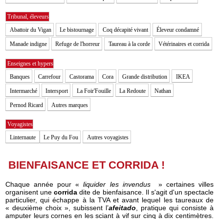
Tribunal, éleveurs
Abattoir du Vigan
Le bistournage
Coq décapité vivant
Éleveur condamné
Manade indigne
Refuge de l'horreur
Taureau à la corde
Vétérinaires et corrida
Enseignes et hypers
Banques
Carrefour
Castorama
Cora
Grande distribution
IKEA
Intermarché
Intersport
La Foir'Fouille
La Redoute
Nathan
Pernod Ricard
Autres marques
Voyagistes
Linternaute
Le Puy du Fou
Autres voyagistes
BIENFAISANCE ET CORRIDA !
Chaque année pour «
liquider les invendus
» certaines villes
organisent une
corrida
dite de bienfaisance. Il s'agit d'un spectacle
particulier, qui échappe à la TVA et avant lequel les taureaux de
« deuxième choix », subissent l’
afeitado
, pratique qui consiste à
amputer leurs cornes en les sciant à vif sur cinq à dix centimètres.