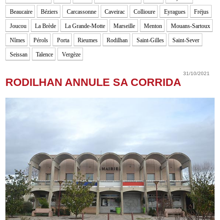
Beaucaire
Béziers
Carcassonne
Caveirac
Collioure
Eyragues
Fréjus
Joucou
La Brède
La Grande-Motte
Marseille
Menton
Mouans-Sartoux
Nîmes
Pérols
Porta
Rieumes
Rodilhan
Saint-Gilles
Saint-Sever
Seissan
Talence
Vergèze
31/10/2021
RODILHAN ANNULE SA CORRIDA