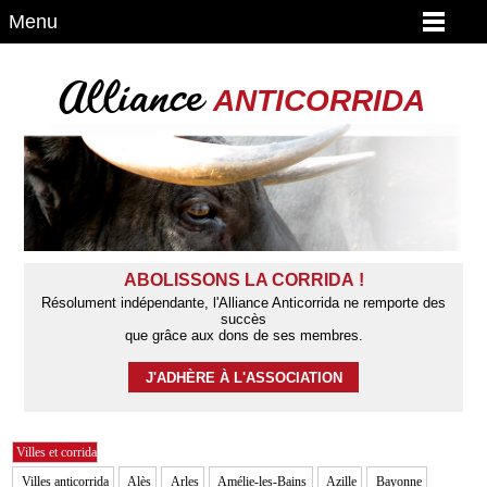
Menu
Alliance
ANTICORRIDA
ABOLISSONS LA CORRIDA !
Résolument indépendante, l'Alliance Anticorrida ne remporte des
succès
que grâce aux dons de ses membres.
J'ADHÈRE À L'ASSOCIATION
Villes et corrida
Villes anticorrida
Alès
Arles
Amélie-les-Bains
Azille
Bayonne