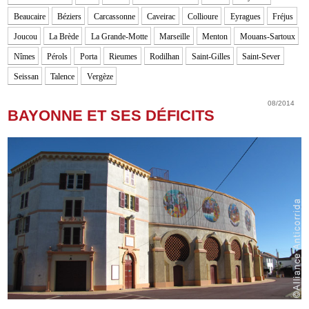
Beaucaire
Béziers
Carcassonne
Caveirac
Collioure
Eyragues
Fréjus
Joucou
La Brède
La Grande-Motte
Marseille
Menton
Mouans-Sartoux
Nîmes
Pérols
Porta
Rieumes
Rodilhan
Saint-Gilles
Saint-Sever
Seissan
Talence
Vergèze
08/2014
BAYONNE ET SES DÉFICITS