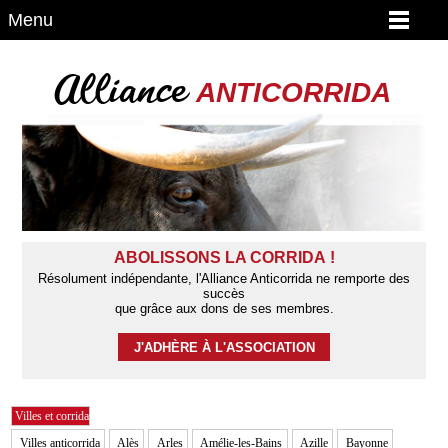
Menu
Alliance
ANTICORRIDA
ABOLISSONS LA CORRIDA !
Résolument indépendante, l'Alliance Anticorrida ne remporte des
succès
que grâce aux dons de ses membres.
J'ADHÈRE À L'ASSOCIATION
Villes et corrida
Villes anticorrida
Alès
Arles
Amélie-les-Bains
Azille
Bayonne