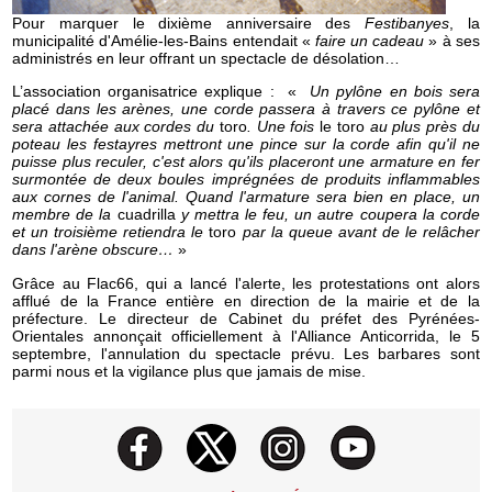
Pour marquer le dixième anniversaire des
Festibanyes
, la
municipalité d'Amélie-les-Bains entendait «
faire un cadeau
» à ses
administrés en leur offrant un spectacle de désolation…
L’association organisatrice explique : «
Un pylône en bois sera
placé dans les arènes, une corde passera à travers ce pylône et
sera attachée aux cordes du
toro
.
Une fois
le toro
au plus près du
poteau les festayres mettront une pince sur la corde afin qu'il ne
puisse plus reculer, c'est alors qu'ils placeront une armature en fer
surmontée de deux boules imprégnées de produits inflammables
aux cornes de l'animal. Quand l'armature sera bien en place, un
membre de la
cuadrilla
y mettra le feu, un autre coupera la corde
et un troisième retiendra le
toro
par la queue avant de le relâcher
dans l'arène obscure…
»
Grâce au Flac66, qui a lancé l'alerte, les protestations ont alors
afflué de la France entière en direction de la mairie et de la
préfecture. Le directeur de Cabinet du préfet des Pyrénées-
Orientales annonçait officiellement à l'Alliance Anticorrida, le 5
septembre, l'annulation du spectacle prévu. Les barbares sont
parmi nous et la vigilance plus que jamais de mise.