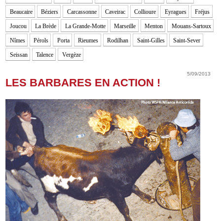
Beaucaire
Béziers
Carcassonne
Caveirac
Collioure
Eyragues
Fréjus
Joucou
La Brède
La Grande-Motte
Marseille
Menton
Mouans-Sartoux
Nîmes
Pérols
Porta
Rieumes
Rodilhan
Saint-Gilles
Saint-Sever
Seissan
Talence
Vergèze
5/09/2013
LES BARBARES EN ACTION !