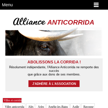
Menu
Alliance
ANTICORRIDA
ABOLISSONS LA CORRIDA !
Résolument indépendante, l'Alliance Anticorrida ne remporte des
succès
que grâce aux dons de ses membres.
J'ADHÈRE À L'ASSOCIATION
Villes et corrida
Villes anticorrida
Alès
Arles
Amélie-les-Bains
Azille
Bayonne