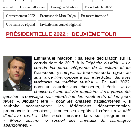
animale
Tribune fallacieuse
Barrage à l'abolition
Présidentielle 2022
Gouvernement 2022
Promesse de Mme Delga
Ex-torera investie !
Une ministre répond
Invitation au conseil régional
PRÉSIDENTIELLE 2022 : DEUXIÈME TOUR
Emmanuel Macron :
sa seule déclaration sur la
corrida date de 2017, à la
Dépêche du Midi
: «
La
corrida fait partie intégrante de la culture et de
l'économie, y compris du tourisme de la région. Je
suis, à ce titre, opposé à son interdiction dans les
territoires de tradition taurine
». En avril 2022,
dans un courrier aux chasseurs, il écrit : «
La
chasse est une activité populaire. Il n’a jamais été
question d’envisager son interdiction les week-ends et les jours
fériés
». Ajoutant être «
pour les chasses traditionnelles
», il
souhaite accompagner les fédérations départementales,
promouvoir la venaison, financer les dégâts et créer un «
délit
d’entrave rural
». Une seule mesure dans son programme :
«
Mieux assurer le recueil des animaux de compagnie
abandonnés
. »